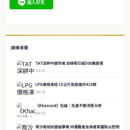
頭條新聞
TAT深耕中國市場 目標吸引逾500萬遊客
8月7日
LPG價格凍結 15公斤氣瓶維持423銖
8月7日
《Khaosod》社論：灰產不應滲透大學
8月7日
育沙南就校園槍擊案 向罹難者及傷者家屬致以慰問