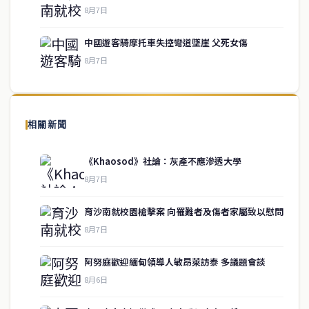
service@thaichinesenews.com
↑ 回到頂端
8月7日
中國遊客騎摩托車失控彎道墜崖 父死女傷
8月7日
關於我們
泰國中文新聞（TCN）是一家總部設於曼谷的中文新聞媒體，致力於
報導泰國當地政治、經濟、華人社群與社會時事，為在泰華人讀者提
相關新聞
供即時、客觀、多元的中文新聞內容。
《Khaosod》社論：灰產不應滲透大學
8月7日
快速連結
育沙南就校園槍擊案 向罹難者及傷者家屬致以慰問
即時
工商
8月7日
政治
美食
財經
房地產
阿努庭歡迎緬甸領導人敏昂萊訪泰 多議題會談
綜合
8月6日