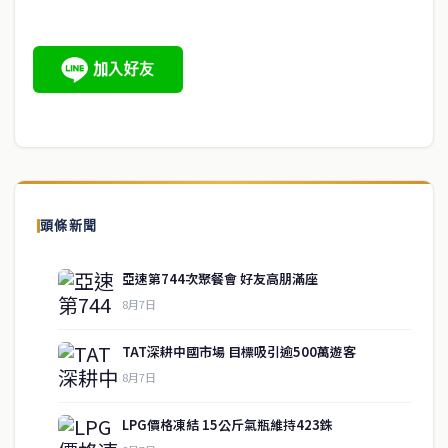
頭條新聞
亞速第744次聚餐會 好友高朋滿座
8月7日
TAT深耕中國市場 目標吸引逾500萬遊客
8月7日
LPG價格凍結 15公斤氣瓶維持423銖