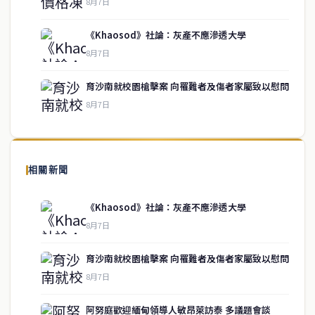
8月7日
《Khaosod》社論：灰產不應滲透大學
service@thaichinesenews.com
↑ 回到頂端
8月7日
育沙南就校園槍擊案 向罹難者及傷者家屬致以慰問
8月7日
關於我們
泰國中文新聞（TCN）是一家總部設於曼谷的中文新聞媒體，致力於
報導泰國當地政治、經濟、華人社群與社會時事，為在泰華人讀者提
相關新聞
供即時、客觀、多元的中文新聞內容。
《Khaosod》社論：灰產不應滲透大學
8月7日
快速連結
育沙南就校園槍擊案 向罹難者及傷者家屬致以慰問
即時
工商
8月7日
政治
美食
財經
房地產
阿努庭歡迎緬甸領導人敏昂萊訪泰 多議題會談