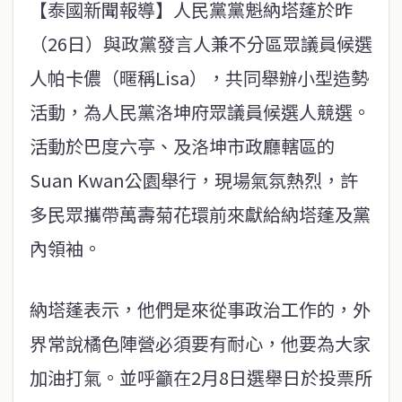
【泰國新聞報導】人民黨黨魁納塔蓬於昨
（26日）與政黨發言人兼不分區眾議員候選
人帕卡儂（暱稱Lisa），共同舉辦小型造勢
活動，為人民黨洛坤府眾議員候選人競選。
活動於巴度六亭、及洛坤市政廳轄區的
Suan Kwan公園舉行，現場氣氛熱烈，許
多民眾攜帶萬壽菊花環前來獻給納塔蓬及黨
內領袖。
納塔蓬表示，他們是來從事政治工作的，外
界常說橘色陣營必須要有耐心，他要為大家
加油打氣。並呼籲在2月8日選舉日於投票所