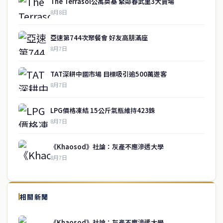
The Terrasol公寓奠基 緊鄰春武里3大賣場
8月8日
亞速第744次聚餐會 好友高朋滿座
8月7日
TAT深耕中國市場 目標吸引逾500萬遊客
8月7日
LPG價格凍結 15公斤氣瓶維持423銖
8月7日
《Khaosod》社論：灰產不應滲透大學
8月7日
↑ 回到頂端
service@thaichinesenews.com
相關新聞
關於我們
《Khaosod》社論：灰產不應滲透大學