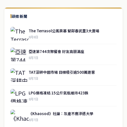
頭條新聞
The Terrasol公寓奠基 緊鄰春武里3大賣場
8月8日
亞速第744次聚餐會 好友高朋滿座
8月7日
TAT深耕中國市場 目標吸引逾500萬遊客
8月7日
LPG價格凍結 15公斤氣瓶維持423銖
8月7日
《Khaosod》社論：灰產不應滲透大學
8月7日