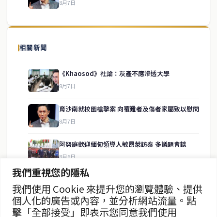
8月7日
關於我們
泰國中文新聞（TCN）是一家總部設於曼谷的中文新聞媒體，致力於
報導泰國當地政治、經濟、華人社群與社會時事，為在泰華人讀者提
相關新聞
供即時、客觀、多元的中文新聞內容。
《Khaosod》社論：灰產不應滲透大學
8月7日
快速連結
育沙南就校園槍擊案 向罹難者及傷者家屬致以慰問
即時
工商
8月7日
政治
美食
財經
房地產
阿努庭歡迎緬甸領導人敏昂萊訪泰 多議題會談
綜合
8月6日
我們重視您的隱私
中國未向柬提供武器 高度重視中泰關係
我們使用 Cookie 來提升您的瀏覽體驗、提供
聯絡資訊
8月6日
個人化的廣告或內容，並分析網站流量。點
擊「全部接受」即表示您同意我們使用
歡迎來信洽詢合作事宜
總理府闢謠 呼籲各部長安心履職