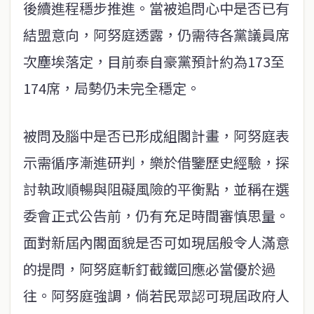
後續進程穩步推進。當被追問心中是否已有
結盟意向，阿努庭透露，仍需待各黨議員席
次塵埃落定，目前泰自豪黨預計約為173至
174席，局勢仍未完全穩定。
被問及腦中是否已形成組閣計畫，阿努庭表
示需循序漸進研判，樂於借鑒歷史經驗，探
討執政順暢與阻礙風險的平衡點，並稱在選
委會正式公告前，仍有充足時間審慎思量。
面對新屆內閣面貌是否可如現屆般令人滿意
的提問，阿努庭斬釘截鐵回應必當優於過
往。阿努庭強調，倘若民眾認可現屆政府人