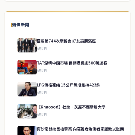
頭條新聞
亞速第744次聚餐會 好友高朋滿座
8月7日
TAT深耕中國市場 目標吸引逾500萬遊客
8月7日
LPG價格凍結 15公斤氣瓶維持423銖
8月7日
《Khaosod》社論：灰產不應滲透大學
service@thaichinesenews.com
↑ 回到頂端
8月7日
育沙南就校園槍擊案 向罹難者及傷者家屬致以慰問